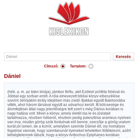
Címszó:
Tartalom:
Dániel
(héb. a. m. az Isten birája), jámbor férfiu, akit Ezékiel próféta Nóéval és
Jóbbal egy sorban említ. A róla elnevezett bibliai könyv elbeszélése
szerint Jehójákim király idejében más zsidó ifjakkal együtt Babiloniába
vitték, ahol három társával együtt az udvarhoz került. Itt bölcsesége és
álomfejtései által nagy jelentőségre tett szert s még Dárius korában is
nagy hatása volt. Mivel a könyv, amely életét irja le és jóslatait
tartalmazza, részben héberül, részben pedig palesztinai arameus nyelven
van irva, miután görög szók fordulnak elő benne; szerzője a görög uralom
korát jól ismeri, de a korról, amelyben szerinte Dániel élt, oly homályos
fogalmai vannak, hogy szemtanunál ilyeneket lehetetlen föltételezni, azért
kétségtelennek látszik, hogy a könyv Antiochus Epiphanes korában