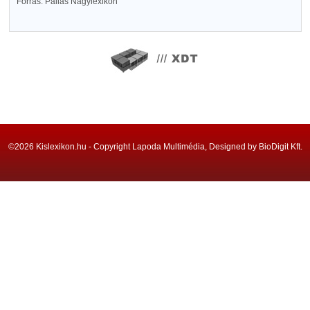
Forrás: Pallas Nagylexikon
©2026 Kislexikon.hu - Copyright Lapoda Multimédia, Designed by BioDigit Kft.