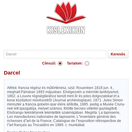
Címszó:
Tartalom:
Darcel
Alfréd, francia régész és műtörténész, szül. Rouenben 1818 jun. 4.,
meghalt Párisban 1893 májusban. Elvégezvén a mérnöki tanfolyamot,
1862. a Louvre régiségtárához került mint őr és jeles dolgozatokat irt a
korai középkori művészetről (Journal archéologique). 1871. Jules Simon
miniszter a francia gobelin-ipar élére állította, 1885. pedig a Musée Cluny-
nek lett igazgatója, melyet számos, fölötte becses vétellel gazdagított.
Elsőrangu tekintélynek tekintették szakmájában. Megirta: La tapisserie,
Les manufactures nationales de tapisserie, L"inventaire général des
richesses d"art de la France, Catalogue de l"exposition rétrospective de
l"art français au Trocadéro en 1889. c. munkákat.