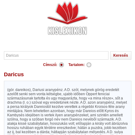
Címszó:
Tartalom:
Daricus
(gör. dareikos), Dariusi aranypénz. A D. szót, melynek görög eredetét
azelőtt senki sem vonta kétségbe, ujabb időben Oppert feniciai
származásunak tartotta és ugy magyarázta, hogy «a mina része», sőt a
drachma (l. o.) szóval egy eredetünek nézte. A D. azon aranypénz, melyet
a persa királyok Dareiostól kezdve verettek a régebbi Kroisos-féle arany
mintájára. Nem lehetetlen azonban, hogy már Dareios előtt Kyros és
Kambysés idejében is vertek ilyen aranypénzeket, ami szintén amellett
szólna, hogy a szóban forgó név nem Dareios nevéből származik. A D.
alakja kissé szabálytalan, hosszukás volt; előlapján a király volt ábrázolva
hosszu ruhában egyik térdére ereszkedve; hátán a puzdra, jobb kezében
az ij, bal kezében a dárda; hátlapján szabálytalan mélyedés. A D. sulya