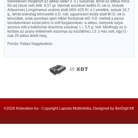
tökéletesen megfelelt az attikai statér (l. o.) sulyának, tehát az attikai mina
60-ad része volt, krlb. 8,57 gr. Vannak azonban kettős D.-ok is, melyek
Artaxerxes Longimanus uralma alatt (465-425 Kr. e.) verettek, sulyuk 16,7
g., tehát aránylag könnyebb a D.-nál; ugyanezen király alatt fél D.-ok is
készültek, ezek azonban igen ritkán fordulnak elő. A D. mellett a persa
birodalomban ezüst pénz is volt forgalomban: a siklus, melynek sulya
azonos volt a babiloniai drachma sulyával, t. i. 5,5 g. volt. Minthogy az ó-
korban az arany értékének viszonya az ezüstéhez 13: 1-hez volt, egy D.-
nak 20 siklus felelt meg.
Forrás: Pallas Nagylexikon
©2026 Kislexikon.hu - Copyright Lapoda Multimédia, Designed by BioDigit Kft.