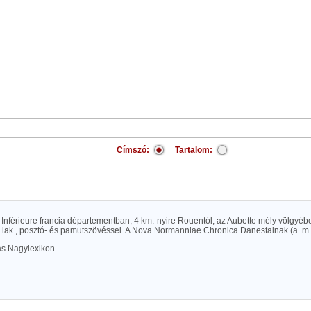
Címszó:
Tartalom:
Inférieure francia départementban, 4 km.-nyire Rouentól, az Aubette mély völgyébe
 lak., posztó- és pamutszövéssel. A Nova Normanniae Chronica Danestalnak (a. m. 
las Nagylexikon