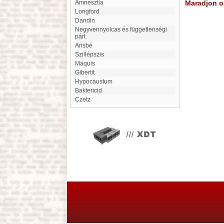
amnesztia
Maradjon on
Longford
Dandin
Negyvennyolcas és függetlenségi
párt
Arisbé
szillépszis
maquis
Gibertit
hypocaustum
Baktericid
Czetz