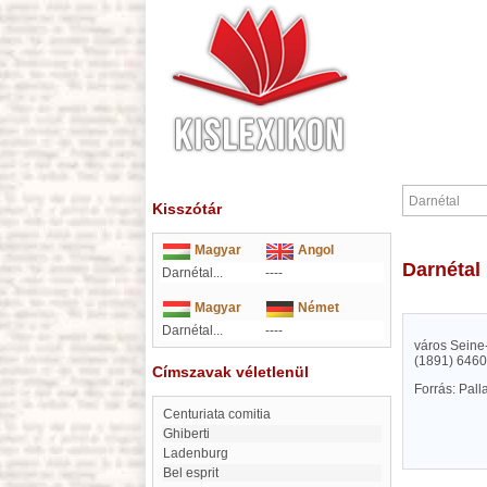
Kisszótár
Magyar
Angol
Darnétal
Darnétal...
----
Magyar
Német
Darnétal...
----
város Seine-
(1891) 6460
Címszavak véletlenül
Forrás: Pal
Centuriata comitia
Ghiberti
Ladenburg
bel esprit