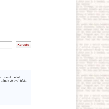
n, vasut mellett
dánok völgye) hívja.