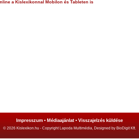
line a Kislexikonnal Mobilon és Tableten is
Impresszum
•
Médiaajánlat
•
Visszajelzés küldése
© 2026 Kislexikon.hu - Copyright Lapoda Multimédia, Designed by BioDigit Kft.