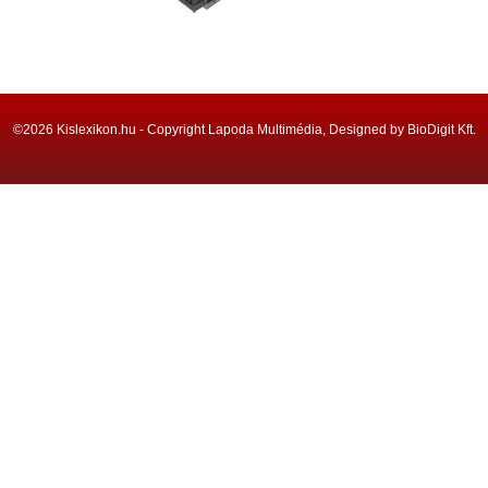
©2026 Kislexikon.hu - Copyright Lapoda Multimédia, Designed by BioDigit Kft.