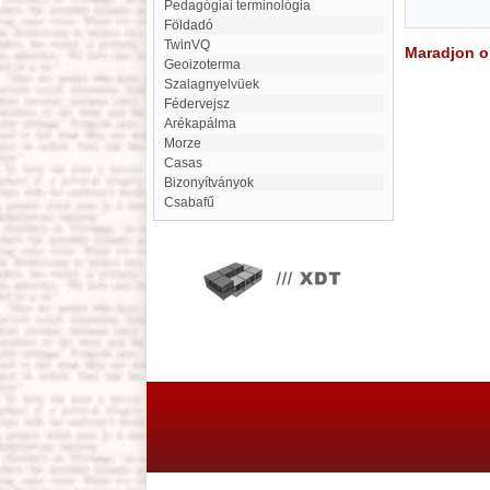
Pedagógiai terminológia
Földadó
TwinVQ
Maradjon on
geoizoterma
Szalagnyelvüek
fédervejsz
Arékapálma
morze
Casas
Bizonyítványok
Csabafű