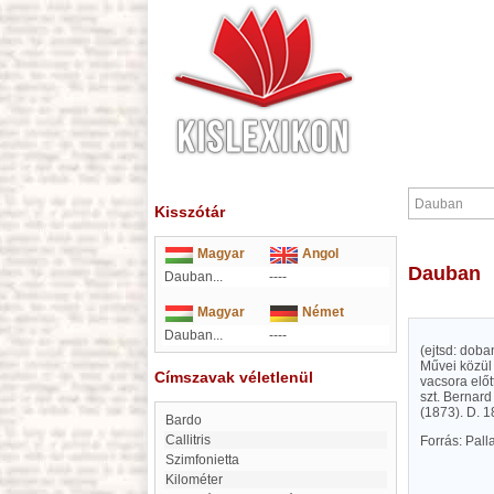
Kisszótár
Magyar
Angol
Dauban
Dauban...
----
Magyar
Német
Dauban...
----
(ejtsd: doba
Művei közül 
Címszavak véletlenül
vacsora elő
szt. Bernar
(1873). D. 18
Bardo
Callitris
Forrás: Pal
szimfonietta
kilométer