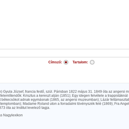
Címszó:
Tartalom:
n) Gyula József, francia festő, szül. Párisban 1822 május 31. 1849 óta az angersi
felemlítendők: Krisztus a kereszt alján (1851); Egy idegen felvétele a trappistáknál
tt békecsókot adnak egymásnak (1865, az angersi muzeumban); Lázár feltámasztatá
d templomban); Madame Roland uton a forradalmi tövényszék felé (1869); Fra Angel
73 óta az Institut levelező tagja.
las Nagylexikon