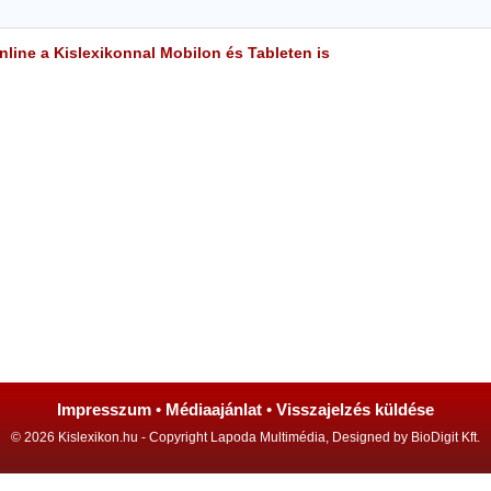
line a Kislexikonnal Mobilon és Tableten is
Impresszum
•
Médiaajánlat
•
Visszajelzés küldése
© 2026 Kislexikon.hu - Copyright Lapoda Multimédia, Designed by BioDigit Kft.