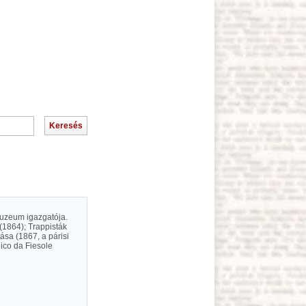
 muzeum igazgatója.
 (1864); Trappisták
sa (1867, a párisi
ico da Fiesole