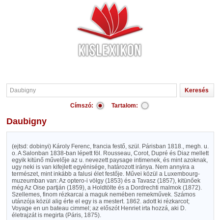
Címszó:
Tartalom:
Daubigny
(ejtsd: dobinyi) Károly Ferenc, francia festő, szül. Párisban 1818., megh. u.
o. A Salonban 1838-ban lépett föl. Rousseau, Corot, Dupré és Diaz mellett
egyik kitünő művelője az u. nevezett paysage intimenek, és mint azoknak,
ugy neki is van kifejlett egyénisége, határozott iránya. Nem annyira a
természet, mint inkább a falusi élet festője. Művei közül a Luxembourg-
muzeumban van: Az optero-i völgy (1853) és a Tavasz (1857), kitünőek
még Az Oise partján (1859), a Holdtölte és a Dordrechti malmok (1872).
Szellemes, finom rézkarcai a maguk nemében remekművek. Számos
utánzója közül alig érte el egy is a mestert. 1862. adott ki rézkarcot;
Voyage en un bateau cimmel; az előszót Henriet irta hozzá, aki D.
életrajzát is megirta (Páris, 1875).