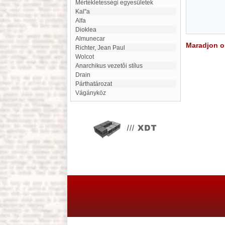
Mértékletességi egyesületek
Kal"a
alfa
Dioklea
Almunecar
Maradjon on
Richter, Jean Paul
Wolcot
Anarchikus vezetôi stílus
Drain
Párthatározat
Vágányköz