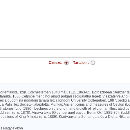
Címszó:
Tartalom:
orientalista, szül. Colchesterben 1843 május 12. 1863-65. Boroszlóban Stenzler ta
 tanulta, 1866 Celjmbe ment, hol angol polgári szolgálatba lépett. Visszatérve Angli
 és a buddhista irodalom tanára lett a londoni University Collegeben, 1887. pedig a
2. a Palis Tex Society-t alapította. Munkái: Ancient coins and measures of Ceylon (
th stories (u. o. 1880); Lectures on the origin and growth of religion an illustrated b
ddhism (u. o. 1878); Vinaya texts (Oldenberggel együtt. Berlin Oxf. 1881-85); Buddhi
uestions of King Milinda (u. o. 1889). Kiadványai: a Sumangala és a Digha Nikarc
las Nagylexikon