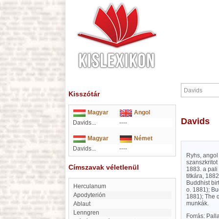
Kisszótár
Magyar
Angol
Davids
Davids...
----
Magyar
Német
Davids...
----
Ryhs, angol 
szanszkritot
Címszavak véletlenül
1883. a pali
titkára, 188
Buddhist bir
Herculanum
o. 1881); Bu
Apodyterión
1881); The q
munkák.
Ablaut
Lenngren
Forrás: Pal