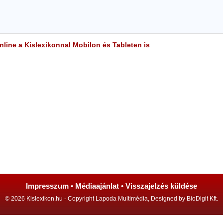
line a Kislexikonnal Mobilon és Tableten is
Impresszum
•
Médiaajánlat
•
Visszajelzés küldése
© 2026 Kislexikon.hu - Copyright Lapoda Multimédia, Designed by BioDigit Kft.