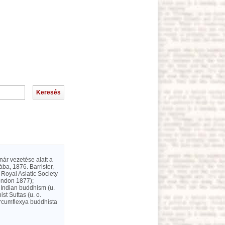
nár vezetése alatt a
ába, 1876. Barrister,
 Royal Asiatic Society
London 1877);
y Indian buddhism (u.
st Suttas (u. o.
ircumflexya buddhista