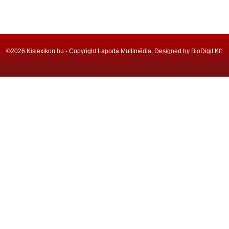
©2026 Kislexikon.hu - Copyright Lapoda Multimédia, Designed by BioDigit Kft.