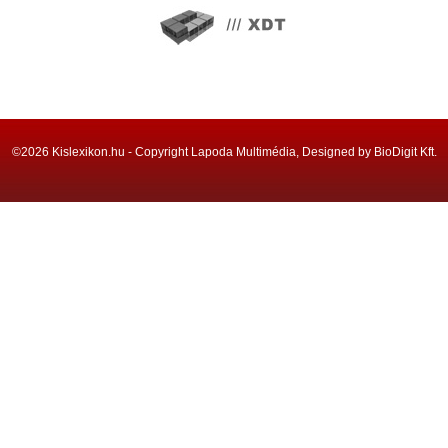
©2026 Kislexikon.hu - Copyright Lapoda Multimédia, Designed by BioDigit Kft.