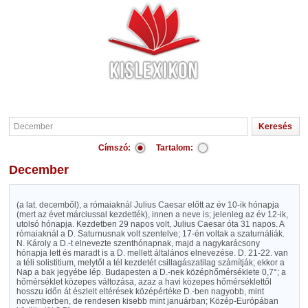
Címszó:
Tartalom:
December
(a lat. decemből), a rómaiaknál Julius Caesar előtt az év 10-ik hónapja
(mert az évet márciussal kezdették), innen a neve is; jelenleg az év 12-ik,
utolsó hónapja. Kezdetben 29 napos volt, Julius Caesar óta 31 napos. A
rómaiaknál a D. Saturnusnak volt szentelve; 17-én voltak a szaturnáliák.
N. Károly a D.-t elnevezte szenthónapnak, majd a nagykarácsony
hónapja lett és maradt is a D. mellett általános elnevezése. D. 21-22. van
a téli solistitium, melytől a tél kezdetét csillagászatilag számítják; ekkor a
Nap a bak jegyébe lép. Budapesten a D.-nek középhőmérséklete 0,7°; a
hőmérséklet közepes változása, azaz a havi közepes hőmérséklettől
hosszu időn át észlelt eltérések középértéke D.-ben nagyobb, mint
novemberben, de rendesen kisebb mint januárban; Közép-Európában