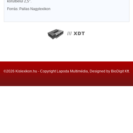
körülbelül 2,5°.
Forrás: Pallas Nagylexikon
©2026 Kislexikon.hu - Copyright Lapoda Multimédia, Designed by BioDigit Kft.