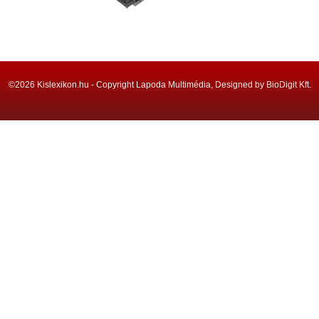
©2026 Kislexikon.hu - Copyright Lapoda Multimédia, Designed by BioDigit Kft.