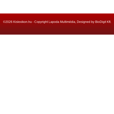
©2026 Kislexikon.hu - Copyright Lapoda Multimédia, Designed by BioDigit Kft.