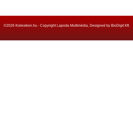
©2026 Kislexikon.hu - Copyright Lapoda Multimédia, Designed by BioDigit Kft.