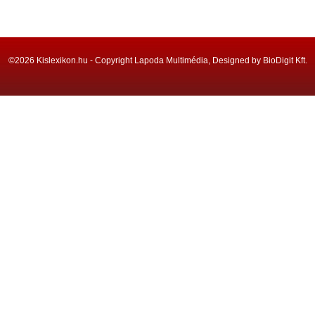
©2026 Kislexikon.hu - Copyright Lapoda Multimédia, Designed by BioDigit Kft.