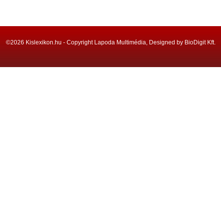
©2026 Kislexikon.hu - Copyright Lapoda Multimédia, Designed by BioDigit Kft.