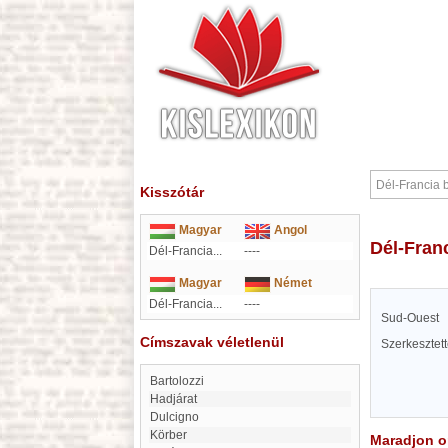
Kisszótár
Magyar
Angol
Dél-Fra
Dél-Francia...
----
Magyar
Német
Dél-Francia...
----
Sud-Ouest
Címszavak véletlenül
Szerkesztet
Bartolozzi
Hadjárat
Dulcigno
Körber
Maradjon on