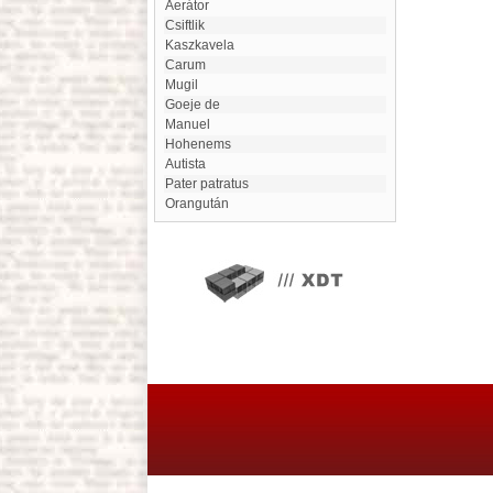
Aerátor
Csiftlik
Kaszkavela
Carum
Mugil
Goeje de
Manuel
Hohenems
Autista
Pater patratus
Orangután