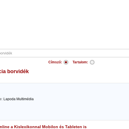
Címszó:
Tartalom:
ncia borvidék
te:
Lapoda Multimédia
line a Kislexikonnal Mobilon és Tableten is