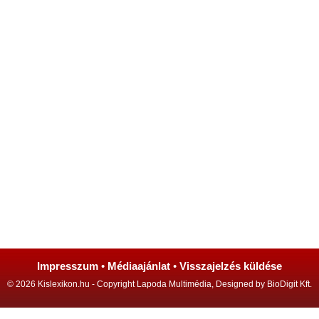
Impresszum
•
Médiaajánlat
•
Visszajelzés küldése
© 2026 Kislexikon.hu - Copyright Lapoda Multimédia, Designed by BioDigit Kft.