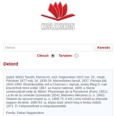
Címszó:
Tartalom:
Delord
(ejtsd: dölór) Tasziló, francia iró, szül. Avignonban 1815 nov. 25., megh.
Párisban 1877 máj. 16. 1830-34. Marseilleben tanult, 1837. Párisba jött,
1842-1856. főszerkesztője volt a Charivari c. lapnak, amely főleg D.-nak
köszönheti hires voltát. 1867. az Avenir national, 1869. a Siecle
szerkesztését vette át. Művei: Physiologie de la Parisienne (Paris, 1851);
La fin de la comédie (szindarab 1854); Matinées littéraires (u. o. 1860)
Histoire du second empire (u. o. 1868-75, 6 köt.) cimü művét az ellenzék
nagyon dicsérte. 1880-83. uj, képes kiad. jelent meg e fontos műből.
1871. D.-t képviselőnek is megválasztották.
Forrás: Pallas Nagylexikon