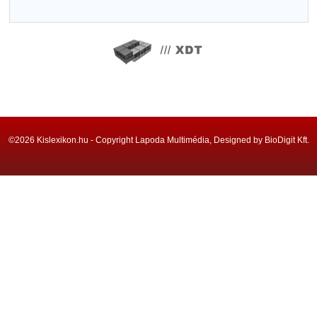
©2026 Kislexikon.hu - Copyright Lapoda Multimédia, Designed by BioDigit Kft.