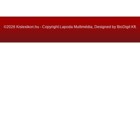
©2026 Kislexikon.hu - Copyright Lapoda Multimédia, Designed by BioDigit Kft.