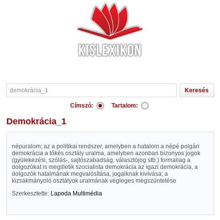
Címszó:
Tartalom:
demokrácia_1
népuralom; az a politikai rendszer, amelyben a hatalom a népé polgári
demokrácia a tőkés osztály uralma, amelyben azonban bizonyos jogok
(gyülekezési, szólás-, sajtószabadság, választójog stb.) formailag a
dolgozókat is megilletik szocialista demokrácia az igazi demokrácia, a
dolgozók hatalmának megvalósítása, jogaiknak kívívása; a
kizsákmányoló osztályok uralmának végleges megszüntetése
Szerkesztette:
Lapoda Multimédia