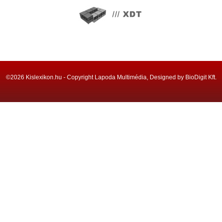
©2026 Kislexikon.hu - Copyright Lapoda Multimédia, Designed by BioDigit Kft.