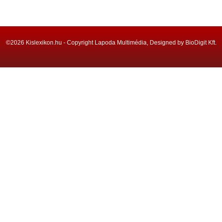
©2026 Kislexikon.hu - Copyright Lapoda Multimédia, Designed by BioDigit Kft.