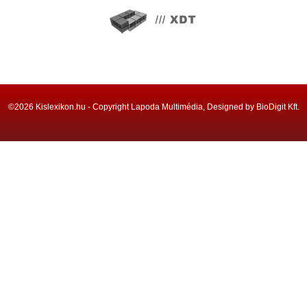
©2026 Kislexikon.hu - Copyright Lapoda Multimédia, Designed by BioDigit Kft.