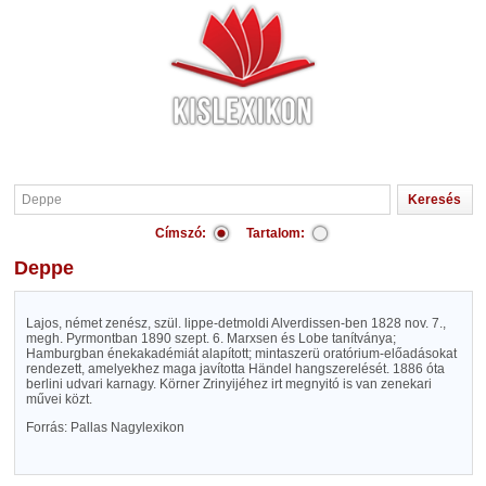
Címszó:
Tartalom:
Deppe
Lajos, német zenész, szül. lippe-detmoldi Alverdissen-ben 1828 nov. 7.,
megh. Pyrmontban 1890 szept. 6. Marxsen és Lobe tanítványa;
Hamburgban énekakadémiát alapított; mintaszerü oratórium-előadásokat
rendezett, amelyekhez maga javította Händel hangszerelését. 1886 óta
berlini udvari karnagy. Körner Zrinyijéhez irt megnyitó is van zenekari
művei közt.
Forrás: Pallas Nagylexikon