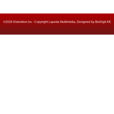
©2026 Kislexikon.hu - Copyright Lapoda Multimédia, Designed by BioDigit Kft.