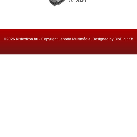
©2026 Kislexikon.hu - Copyright Lapoda Multimédia, Designed by BioDigit Kft.