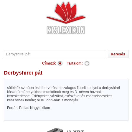
Címszó:
Tartalom:
Derbyshirei pát
sötétkék szinüen és biborvörösen szalagos fluorit, melyet a derbyshirei
köszörü műhelyekben munkálnak meg és D. néven hoznak
kereskedésbe. Edényeket, vázákat, csészéket és csecsebecséket
készítenek belőle; blue John-nak is mondják.
Forrás: Pallas Nagylexikon