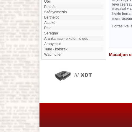
Ubii
levő csersa
Palotás
magával visz
Szónyomozás
hekto borra
Berthelot
mennyiségü g
Alapkő
Forrás: Pal
Pele
Seregno
Arankamag - elkülönítő gép
Aranymise
Tene - korszak
Maradjon on
Wagmüller