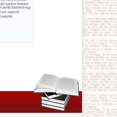
áló parányi testeket
 A derítő földekből egy
ien-por egyenlő
 óvakodni.