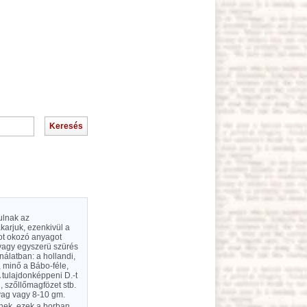
ulnak az
akarjuk, ezenkivül a
got okozó anyagot
 vagy egyszerü szürés
álatban: a hollandi,
, minő a Bábo-féle,
 tulajdonképpeni D.-t
, szőllőmagfözet stb.
lyag vagy 8-10 gm.
rnek, ezek a borban