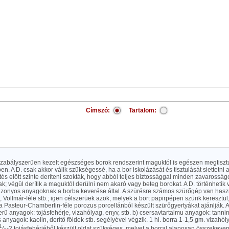
Címszó:
Tartalom:
 szabályszerüen kezelt egészséges borok rendszerint maguktól is egészen megtiszt
n. A D. csak akkor válik szükségessé, ha a bor iskolázását és tisztulását siettetni 
tés előtt szinte deríteni szokták, hogy abból teljes biztossággal minden zavarossá
k; végül derítik a maguktól derülni nem akaró vagy beteg borokat. A D. történhetik
bizonyos anyagoknak a borba keverése által. A szürésre számos szürőgép van haszn
e, Vollmár-féle stb.; igen célszerüek azok, melyek a bort papirpépen szürik keresztül
 Pasteur-Chamberlin-féle porozus porcellánból készült szürőgyertyákat ajánlják. A
erü anyagok: tojásfehérje, vizahólyag, enyv, stb. b) csersavtartalmu anyagok: tannin
anyagok: kaolin, derítő földek stb. segélyével végzik. 1 hl. borra 1-1,5 gm. vizahó
1
/
-2 tojásfehérjéből készült oldat szükséges, melyet a borral alaposan összekeve