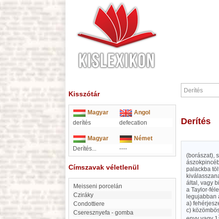
Kisszótár
Magyar
Angol
Derítés
derítés
defecation
Magyar
Német
Derítés...
----
(borászat),
ászokpincébe
Címszavak véletlenül
palackba töl
kiválasszana
által, vagy 
meisseni porcelán
a Taylor-fél
Cziráky
legujabban a
a) fehérjesz
condottiere
c) közömbös 
Cseresznyefa - gomba
enyv vagy 1