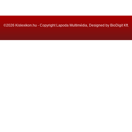
©2026 Kislexikon.hu - Copyright Lapoda Multimédia, Designed by BioDigit Kft.