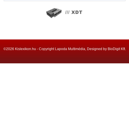
©2026 Kislexikon.hu - Copyright Lapoda Multimédia, Designed by BioDigit Kft.