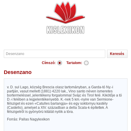
Címszó:
Tartalom:
Desenzano
v. D. sul Lago, község Brescia olasz tartományban, a Garda-tó Ny.-i
partján, vasut mellett (1881) 4220 lak., Vino santo néven ismeretes
bortermeléssel, jelentékeny forgalommal Svájc és Tirol felé. Kikötője a tó
D.-i felében a legjelentékenyebb. K.-nek 5 km.-nyire van Sermione-
félsziget és ezen «Catulles barlangja» és egy soktornyu kastély
(Castello), amelyet a XIV. században a della Scala-k építettek. A
félszigetről is gyönyörü kitálát nyilik a tóra.
Forrás: Pallas Nagylexikon