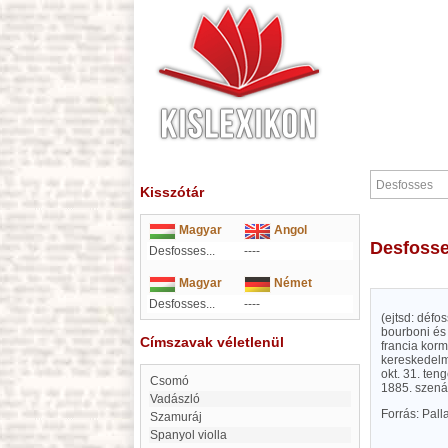
Kisszótár
Magyar
Angol
Desfoss
Desfosses...
----
Magyar
Német
Desfosses...
----
(ejtsd: défo
bourboni és
Címszavak véletlenül
francia korm
kereskedelmi
okt. 31. ten
Csomó
1885. szenát
Vadászló
Forrás: Pal
szamuráj
Spanyol violla