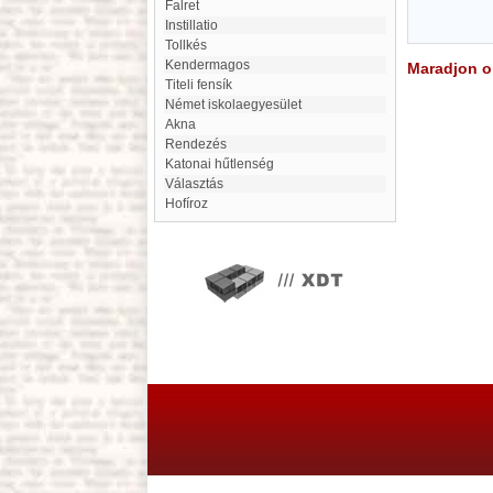
Falret
Instillatio
Tollkés
Kendermagos
Maradjon on
Titeli fensík
Német iskolaegyesület
Akna
rendezés
Katonai hűtlenség
választás
hofíroz