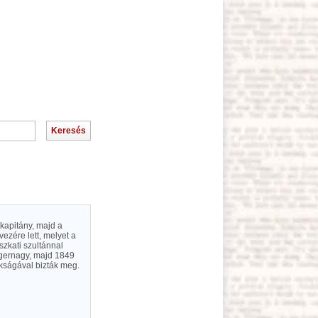
skapitány, majd a
zére lett, melyet a
szkati szultánnal
engernagy, majd 1849
okságával bizták meg.