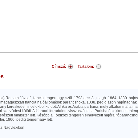
Címszó:
Tartalom:
es
ssz) Romain József, francia tengernagy, szül. 1798 dec. 8., megh. 1864. 1830. hajó
 madagaszkari francia hajóállomások parancsnoka, 1838. pedig azon hajóhadnak ve
ány kereskedelmi célokból küldött Afrika és Arábia partjaira, mely alkalommal a ma
 szerződést kötött. A februári forradalom visszaszólította Párisba és ekkor ellent
gerészeti miniszter lett. Később a Földközi tengeren elhelyezett hajóraj főparancsn
or, 1860. pedig tengernagy lett.
las Nagylexikon