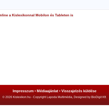
line a Kislexikonnal Mobilon és Tableten is
Impresszum
•
Médiaajánlat
•
Visszajelzés küldése
© 2026 Kislexikon.hu - Copyright Lapoda Multimédia, Designed by BioDigit Kft.