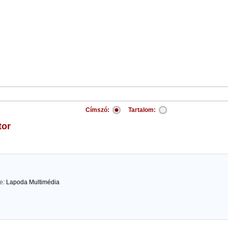
Címszó:
Tartalom:
tor
te:
Lapoda Multimédia