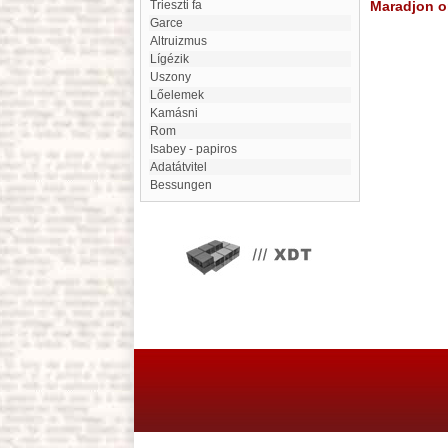
Trieszti fa
Maradjon on
Garce
Altruizmus
lígézik
Uszony
lőelemek
Kamásni
Rom
Isabey - papiros
Adatátvitel
Bessungen