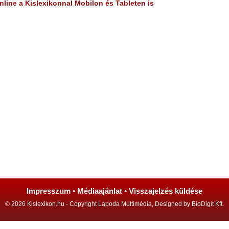
line a Kislexikonnal Mobilon és Tableten is
Impresszum
•
Médiaajánlat
•
Visszajelzés küldése
© 2026 Kislexikon.hu - Copyright Lapoda Multimédia, Designed by BioDigit Kft.