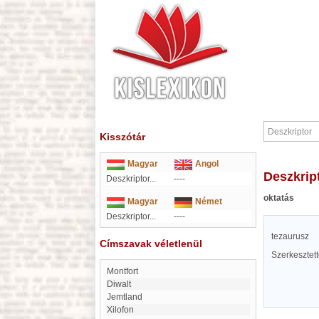
Kisszótár
Magyar
Angol
Deszkrip
Deszkriptor...
----
oktatás
Magyar
Német
Deszkriptor...
----
tezaurusz
Címszavak véletlenül
Szerkesztet
Montfort
Diwalt
Jemtland
Xilofon