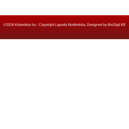
©2026 Kislexikon.hu - Copyright Lapoda Multimédia, Designed by BioDigit Kft.