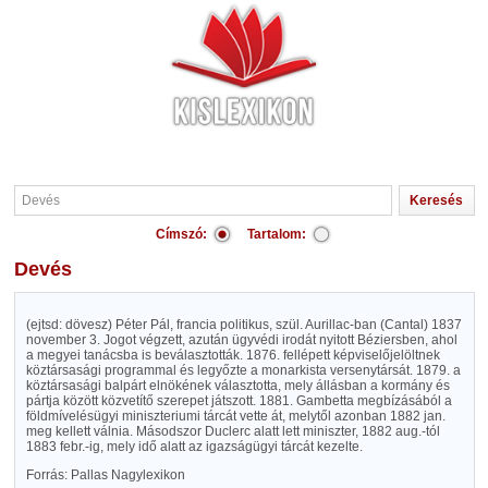
Címszó:
Tartalom:
Devés
(ejtsd: dövesz) Péter Pál, francia politikus, szül. Aurillac-ban (Cantal) 1837
november 3. Jogot végzett, azután ügyvédi irodát nyitott Béziersben, ahol
a megyei tanácsba is beválasztották. 1876. fellépett képviselőjelöltnek
köztársasági programmal és legyőzte a monarkista versenytársát. 1879. a
köztársasági balpárt elnökének választotta, mely állásban a kormány és
pártja között közvetítő szerepet játszott. 1881. Gambetta megbízásából a
földmívelésügyi miniszteriumi tárcát vette át, melytől azonban 1882 jan.
meg kellett válnia. Másodszor Duclerc alatt lett miniszter, 1882 aug.-tól
1883 febr.-ig, mely idő alatt az igazságügyi tárcát kezelte.
Forrás: Pallas Nagylexikon