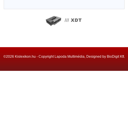
©2026 Kislexikon.hu - Copyright Lapoda Multimédia, Designed by BioDigit Kft.