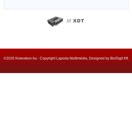
©2026 Kislexikon.hu - Copyright Lapoda Multimédia, Designed by BioDigit Kft.