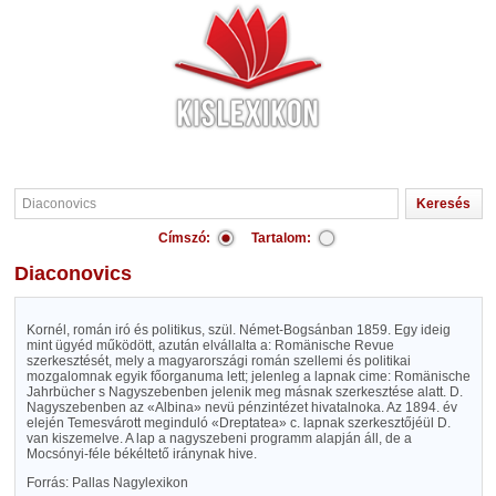
Címszó:
Tartalom:
Diaconovics
Kornél, román iró és politikus, szül. Német-Bogsánban 1859. Egy ideig
mint ügyéd működött, azután elvállalta a: Romänische Revue
szerkesztését, mely a magyarországi román szellemi és politikai
mozgalomnak egyik főorganuma lett; jelenleg a lapnak cime: Romänische
Jahrbücher s Nagyszebenben jelenik meg másnak szerkesztése alatt. D.
Nagyszebenben az «Albina» nevü pénzintézet hivatalnoka. Az 1894. év
elején Temesvárott meginduló «Dreptatea» c. lapnak szerkesztőjéül D.
van kiszemelve. A lap a nagyszebeni programm alapján áll, de a
Mocsónyi-féle békéltető iránynak hive.
Forrás: Pallas Nagylexikon