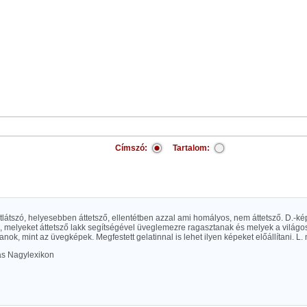
Címszó:
Tartalom:
 átlátszó, helyesebben áttetsző, ellentétben azzal ami homályos, nem áttetsző. D.-k
 melyeket áttetsző lakk segítségével üveglemezre ragasztanak és melyek a világos
nok, mint az üvegképek. Megfestett gelatinnal is lehet ilyen képeket előállítani. L.
las Nagylexikon