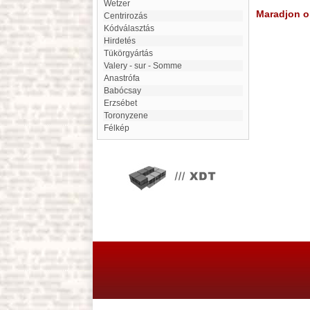
Wetzer
Maradjon on
centrirozás
kódválasztás
Hirdetés
Tükörgyártás
Valery - sur - Somme
anastrófa
Babócsay
Erzsébet
toronyzene
félkép