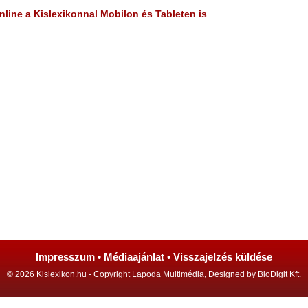
line a Kislexikonnal Mobilon és Tableten is
Impresszum
•
Médiaajánlat
•
Visszajelzés küldése
© 2026 Kislexikon.hu - Copyright Lapoda Multimédia, Designed by BioDigit Kft.