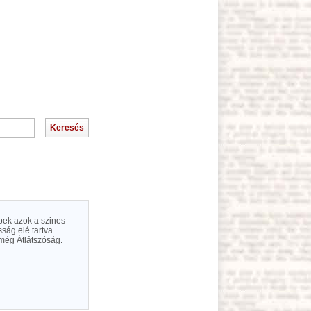
épek azok a szines
ság elé tartva
 még Átlátszóság.