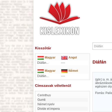
Kisszótár
Magyar
Angol
Diáfán
Diáfán...
----
Magyar
Német
Diáfán...
----
(gör.) a. m.
ábrázolások,
Címszavak véletlenül
egészen olya
Forrás: Pal
Cerinthus
Gumti
Német nyelv
Divide et impera