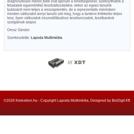
diagnosztizáló mérés több órát igényel a lehetségesnél; szétoszthatók a
feladatok egyenértékű tesztváltozatokba: ekkor az egyes tanulók
tudásáról nem teljes a visszajelentés, de a reprezentatív mérésben
minden változatot annyi tanuló old meg, hogy a tantervi értékelés teljes
lesz; ilyen változatok összeállításához tesztsorozatok, tesztbankok
szolgálnak alapul.
Orosz Sándor
Szerkesztette:
Lapoda Multimédia
©2026 Kislexikon.hu - Copyright Lapoda Multimédia, Designed by BioDigit Kft.