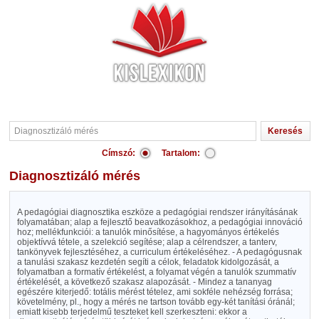
Címszó:
Tartalom:
Diagnosztizáló mérés
A pedagógiai diagnosztika eszköze a pedagógiai rendszer irányításának
folyamatában; alap a fejlesztő beavatkozásokhoz, a pedagógiai innováció
hoz; mellékfunkciói: a tanulók minősítése, a hagyományos értékelés
objektívvá tétele, a szelekció segítése; alap a célrendszer, a tanterv,
tankönyvek fejlesztéséhez, a curriculum értékeléséhez. - A pedagógusnak
a tanulási szakasz kezdetén segíti a célok, feladatok kidolgozását, a
folyamatban a formatív értékelést, a folyamat végén a tanulók szummatív
értékelését, a következő szakasz alapozását. - Mindez a tananyag
egészére kiterjedő: totális mérést tételez, ami sokféle nehézség forrása;
követelmény, pl., hogy a mérés ne tartson tovább egy-két tanítási óránál;
emiatt kisebb terjedelmű teszteket kell szerkeszteni: ekkor a