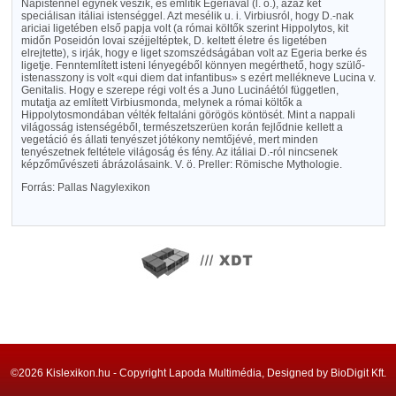
Napistennel egynek veszik, és említik Egeriával (l. o.), azaz két
speciálisan itáliai istenséggel. Azt mesélik u. i. Virbiusról, hogy D.-nak
ariciai ligetében első papja volt (a római költők szerint Hippolytos, kit
midőn Poseidón lovai széjjeltéptek, D. keltett életre és ligetében
elrejtette), s irják, hogy e liget szomszédságában volt az Egeria berke és
ligetje. Fenntemlített isteni lényegéből könnyen megérthető, hogy szülő-
istenasszony is volt «qui diem dat infantibus» s ezért mellékneve Lucina v.
Genitalis. Hogy e szerepe régi volt és a Juno Lucináétól független,
mutatja az említett Virbiusmonda, melynek a római költők a
Hippolytosmondában vélték feltaláni görögös köntösét. Mint a nappali
világosság istenségéből, természetszerüen korán fejlődnie kellett a
vegetáció és állati tenyészet jótékony nemtőjévé, mert minden
tenyészetnek feltétele világoság és fény. Az itáliai D.-ról nincsenek
képzőművészeti ábrázolásaink. V. ö. Preller: Römische Mythologie.
Forrás: Pallas Nagylexikon
©2026 Kislexikon.hu - Copyright Lapoda Multimédia, Designed by BioDigit Kft.