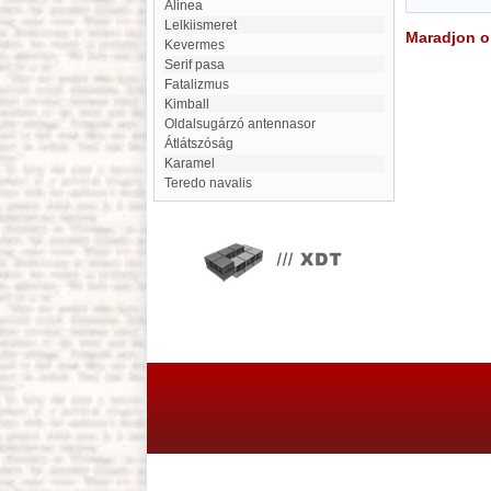
alinea
Lelkiismeret
Maradjon on
Kevermes
Serif pasa
fatalizmus
Kimball
oldalsugárzó antennasor
Átlátszóság
Karamel
Teredo navalis