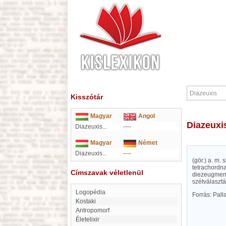
Kisszótár
Magyar
Angol
Diazeuxi
Diazeuxis...
----
Magyar
Német
Diazeuxis...
----
(gör.) a. m.
tetrachordnak
Címszavak véletlenül
diezeugmenon
szétválasztá
logopédia
Forrás: Pal
Kostaki
Antropomorf
Életelixir