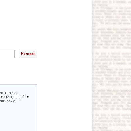
nem kapcsolt
n (e, f, g, a,) és a
etikusok e