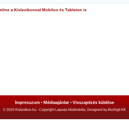
line a Kislexikonnal Mobilon és Tableten is
Impresszum
•
Médiaajánlat
•
Visszajelzés küldése
© 2026 Kislexikon.hu - Copyright Lapoda Multimédia, Designed by BioDigit Kft.