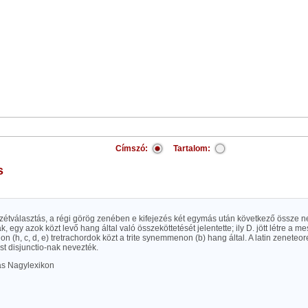
Címszó:
Tartalom:
s
 szétválasztás, a régi görög zenében e kifejezés két egymás után következő össze 
, egy azok közt levő hang által való összeköttetését jelentette; ily D. jött létre a meso
 (h, c, d, e) tretrachordok közt a trite synemmenon (b) hang által. A latin zeneteor
st disjunctio-nak nevezték.
las Nagylexikon