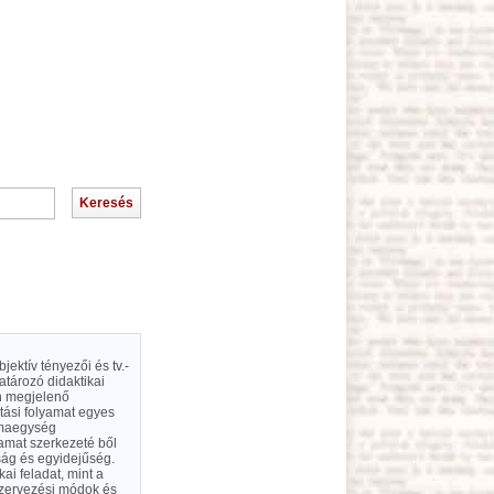
ektív tényezői és tv.-
tározó didaktikai
an megjelenő
atási folyamat egyes
témaegység
yamat szerkezeté ből
ság és egyidejűség.
kai feladat, mint a
szervezési módok és