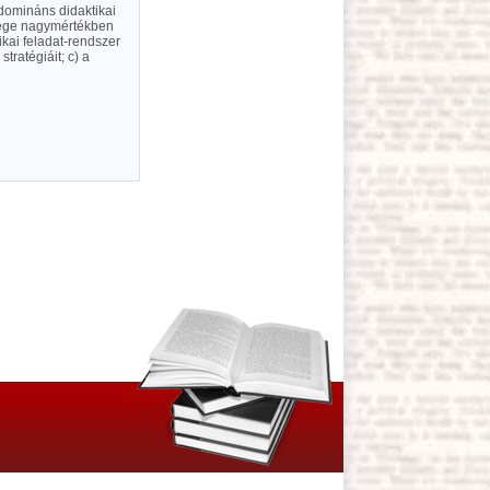
domináns didaktikai
ssége nagymértékben
ikai feladat-rendszer
stratégiáit; c) a