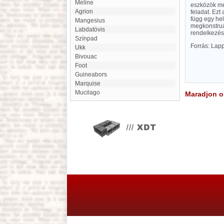
Méline
eszközök me
Agrion
feladat. Ezt
függ egy hel
Mangesius
megkonstruálá
Labdatövis
rendelkezésr
színpad
Forrás: Lap
Ukk
bivouac
Foot
Guineabors
Marquise
Mucilago
Maradjon on