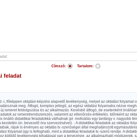
Címszó:
Tartalom:
ai feladat
-i, főképpen oktatási-képzési alapvető tevékenység, melyet az oktatási folyamat obj
határoznak meg. Átfogó, komplex jellegű, az egész oktatási folyamatra nézve megha
z új ismeret feldolgozása és az alkalmazás. Kevésbé átfogó, de esetenként önálló
eladatok az ismeretrendszerezés, valamint az ellenőrzés-értékelés. Időnként az okt
s önálló didaktikai feladatokká válhatnak (pl. motiválás egy tantárgy v. nagyobb 
 kezdetén ún. bevezető óra szervezésével). - A didaktikai feladatok az oktatási fol
tóak, rájuk is érvényes az oktatás tv.-szerűségei által meghatározott egymásutáni
tási folyamat úgy is felfogható, mint a didaktikai feladatok tv.-szerű rendje. A didakti
ához kötődő tevékenység kihatással van a tervezésre, az alkalmazható módszerek, 