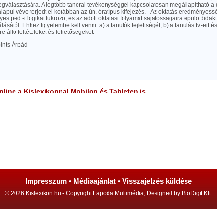
gválasztására. A legtöbb tanórai tevékenységgel kapcsolatosan megállapítható a 
 alapul véve terjedt el korábban az ún. óratípus kifejezés. - Az oktatás eredménye
yes ped.-i logikát tükröző, és az adott oktatási folyamat sajátosságaira épülő didakt
sától. Ehhez figyelembe kell venni: a) a tanulók fejlettségét; b) a tanulás tv.-eit és 
e álló feltételeket és lehetőségeket.
pints Árpád
line a Kislexikonnal Mobilon és Tableten is
Impresszum
•
Médiaajánlat
•
Visszajelzés küldése
© 2026 Kislexikon.hu - Copyright Lapoda Multimédia, Designed by BioDigit Kft.