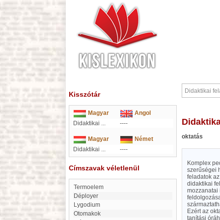
Kisszótár
Magyar
Angol
Didaktik
Didaktikai ...
----
oktatás
Magyar
Német
Didaktikai ...
----
Komplex ped.
Címszavak véletlenül
szerűségei 
feladatok a
didaktikai f
termoelem
mozzanatai i
Déployer
feldolgozása
származtatha
Lygodium
Ezért az okta
Otomakok
tanítási ór