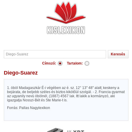
Címszó:
Tartalom:
Diego-Suarez
1. öböl Madagaszkár É-i végében az é. sz. 12° 13" 48" alatt; keskeny a
bejárata, de beljebb széles és biztos kikötőül szolgál. - 2. Francia gyarmat
az ugyanily nevü öbölnél, (1887) 4567 lak. Itt lakik a kormányzó, aki
igazgatja Nosszi-Bét és Ste Marie-t is.
Forrás: Pallas Nagylexikon