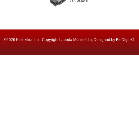
©2026 Kislexikon.hu - Copyright Lapoda Multimédia, Designed by BioDigit Kft.