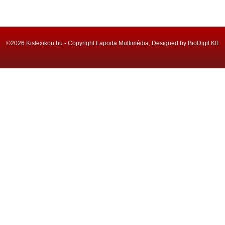
©2026 Kislexikon.hu - Copyright Lapoda Multimédia, Designed by BioDigit Kft.