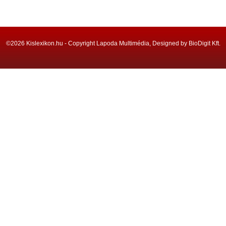
©2026 Kislexikon.hu - Copyright Lapoda Multimédia, Designed by BioDigit Kft.