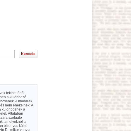
ek tekintetéből,
tben a különböző
 nincsenek. A madarak
 és nem énekelnek. A
ra különböznek a
knél. Általában
ására szolgáló
nk, amelyeknél a
án bizonyos külső
tó D., mikor vagy a