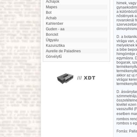
Achájok
himek, vagy 
Mapes
gynaekodimo
a különböző 
Bot
nőstények az
Achab
rovaroknál f
Kahlenber
szervezetüek
dimorphismusá
Guden - aa
Borickit
D. a botanik
Útgyalu
virága van,
melyeknek k
kazuisztika
a bibe bepo
Aurelle de Paladines
himgömbje a
Görvélyfű
egymásra. D
bogarak, sze
termékenyítv
termékenyít
akkor az uj
virágai kere
termékenyíté
D. ásványta
szimmetriáj
összetételne
kivétel ezen
vasszulfid (
esetben mar
rombos rends
rombos s egy
Forrás: Pal