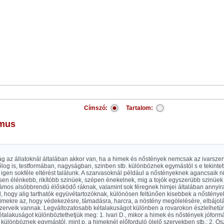
Címszó:
Tartalom:
zmus
ág az állatoknál általában akkor van, ha a himek és nőstények nemcsak az ivarszerv
log is, testformában, nagyságban, szinben stb. különböznek egymástól s e tekinte
l igen sokféle eltérést találunk. A szarvasoknál például a nőstényeknek agancsaik
sen élénkebb, rikítóbb szinüek, szépen énekelnek, mig a tojók egyszerübb szinüek
ámos alsóbbrendü élősködő ráknak, valamint sok féregnek himjei általában annyi
, hogy alig tarthatók együvétartozóknak, különösen feltünően kisebbek a nősténye
himekre az, hogy védekezésre, támadásra, harcra, a nöstény megölelésére, elbájol
zerveik vannak. Legváltozatosabb kétalakuságot különben a rovarokon észlelhetü
talakuságot különböztethetjük meg: 1. lvari D., mikor a himek és nőstények jóform
különböznek egymástól, mint p. a himeknél előforduló ölelő szervekben stb.; 2. Osz