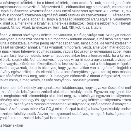
a nőstények kétfélék, s ha a himek kétfélék, akkor andro D.- nak, ha pedig a nőstén
rphismusnak nevezik. 3. Tápszerbeli D., előfordulhat ugy a himeknél, valamint a 
táplálék élvezése következtében ezek eltérő szinezetet nyernek. 4. Évszaki D., mi
 év különböző szakaiban egymástól elütő szinüek és szervezetüek. 5. Társadalmi D
ordul elő s lényege abban áll, hogy a társaság különböző ivaru egyénei valamenny
, mint p. a méheknél a királyné, a herék és dolgozók. Részletesebben v. ö. Horváth
ról. M. tud. Akad. Értekezések, term. tud. XIII. köt. 4. sz. I. tábla.
ában. A dimorf növénynek kétféle individuuma, illetőleg virága van. Az egyik indi
 amelyben a bibeszál hosszu s a himgömbök lentebb vannak, a másikon meg csak o
urta a bibeszála, a himje pedig oly magasban van, mint a bibe, de természetesen 
rzását mindenkor annak a más virágnak himporával végzi, amelyben már előbb buj
 másik virág bibéjével egymagasságu, vagyis két virágnak egymagasságbeli ivars
arwin kisérleteiből tudjuk, hogy a magbőség akkor lesz a legnagyobb, ha a keresz
llő stb. segítik elő. Noha bizonyos, hogy egy virág himpora ugyanannak a virágnak
én, vagyis az önöntermékenyítésből is lesz csirázó mag, sót a kleistogam virágok 
ésbél magvaznak, de az is bizonyos, hogy gyakran akkor van a legtöbb és legjobb 
 növény egész erőteljes és ellenálló, ha a termékenyülés ngyanazon faj más-más i
szteződésével esik meg, amit a D. is nagyon előmozdít. A dimorf virágok közt, ha tö
s lett volna, a mag kevés, az utód satnyább v. basztard jellemü.
ni szempontból némely anyagnak azon tulajdonsága, hogy egyazon összetétel melle
u, v. más-más kristályrendszerbeli alakokban kristályosodik. Egyazon anyagnak, bi
k, meghatározott szimmetriáju alak felel meg, azaz kristályai egyazon kristályrendsz
 törvény alól, mert egy és ugyanazon összetételü anyag kétféle kristályrendszerben 
Fe S
) pl. szabályos s rombos rendszerben kristályosodik; első esetben ásványtani 
2
kazit. A szénsavas mész (Ca CO
) mint mészpát (calcit) a hatszöges kristályrendsz
3
zerben kristályosodik. A szén, mint gyémánt szabályos, mint grafit hatszöges rend
hajlásu rendszerbeli kristályai ismeretesek.
las Nagylexikon