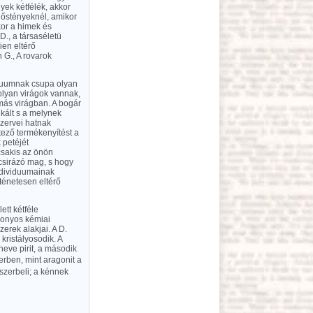
yek kétfélék, akkor
nőstényeknél, amikor
kor a himek és
., a társaséletü
ien eltérő
 G., A rovarok
viduumnak csupa olyan
lyan virágok vannak,
más virágban. A bogár
kált s a melynek
zervei hatnak
tező termékenyítést a
 petéjét
csakis az önön
csirázó mag, s hogy
ndividuumainak
rténetesen eltérő
tt kétféle
zonyos kémiai
erek alakjai. A D.
kristályosodik. A
neve pirit, a második
erben, mint aragonit a
szerbeli; a kénnek