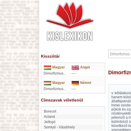
Kisszótár
Magyar
Angol
Dimorfi
Dimorfizmus...
----
Magyar
Német
Dimorfizmus...
----
v. kétálakus
hanem külső
Címszavak véletlenül
állatfajokná
himei rende
pókok és sz
Borecet
nőstényektől
Acland
jellemző a 
különböző s
jelfogó
következő ké
Somlyó - Vásárhely
szerveikben 