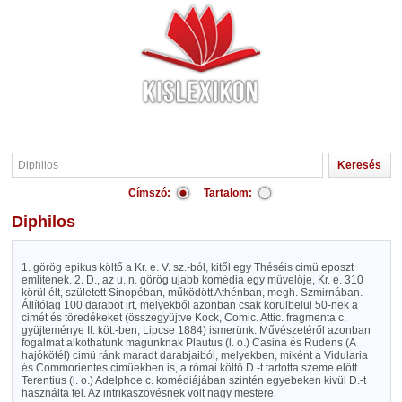
Címszó:
Tartalom:
Diphilos
1. görög epikus költő a Kr. e. V. sz.-ból, kitől egy Théséis cimü eposzt
említenek. 2. D., az u. n. görög ujabb komédia egy művelője, Kr. e. 310
körül élt, született Sinopéban, működött Athénban, megh. Szmirnában.
Állítólag 100 darabot irt, melyekből azonban csak körülbelül 50-nek a
cimét és töredékeket (összegyüjtve Kock, Comic. Attic. fragmenta c.
gyüjteménye II. köt.-ben, Lipcse 1884) ismerünk. Művészetéről azonban
fogalmat alkothatunk magunknak Plautus (l. o.) Casina és Rudens (A
hajókötél) cimü ránk maradt darabjaiból, melyekben, miként a Vidularia
és Commorientes cimüekben is, a római költő D.-t tartotta szeme előtt.
Terentius (l. o.) Adelphoe c. komédiájában szintén egyebeken kivül D.-t
használta fel. Az intrikaszövésnek volt nagy mestere.