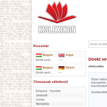
Kisszótár
Magyar
Angol
Direkt 
Direkt vevő...
----
elektronika
Magyar
Német
Direkt vevő...
----
Olyan rádió
Címszavak véletlenül
morzejelek v
mai követe
Kimpeny - Szurdok
Szerkesztet
Jaranszk
Unoka
mentalitás