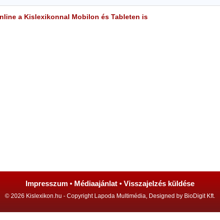
line a Kislexikonnal Mobilon és Tableten is
Impresszum
•
Médiaajánlat
•
Visszajelzés küldése
© 2026 Kislexikon.hu - Copyright Lapoda Multimédia, Designed by BioDigit Kft.