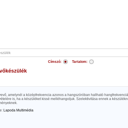
Címszó:
Tartalom:
vevőkészülék
vevő, amelynél a középfrekvencia azonos a hangszóróban hallható hangfrekvenciá
ételére is, ha a készüléket kissé melléhangoljuk. Szelektivitása ennek a készülék
lményeknek.
te:
Lapoda Multimédia