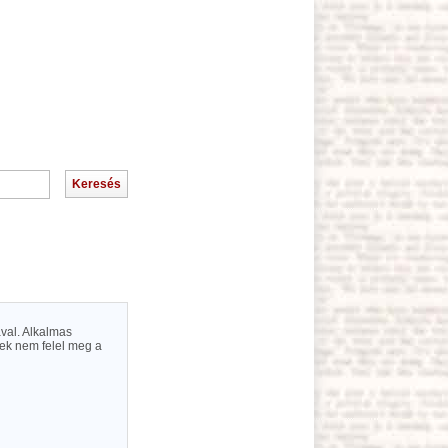
val. Alkalmas
nek nem felel meg a