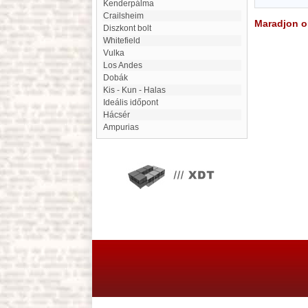
Kenderpálma
Crailsheim
Maradjon on
Diszkont bolt
Whitefield
Vulka
Los Andes
Dobák
Kis - Kun - Halas
ideális időpont
Hácsér
Ampurias