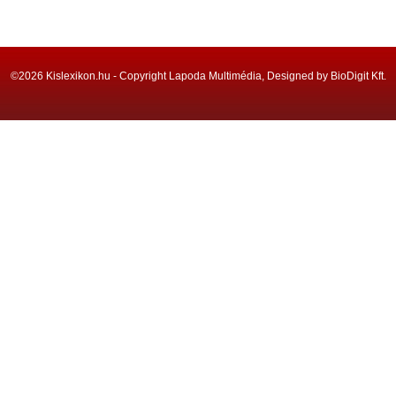
©2026 Kislexikon.hu - Copyright Lapoda Multimédia, Designed by BioDigit Kft.