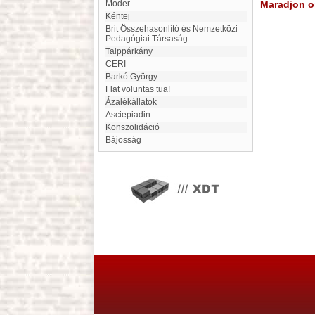
moder
Maradjon on
Kéntej
Brit Összehasonlító és Nemzetközi
Pedagógiai Társaság
Talppárkány
CERI
Barkó György
flat voluntas tua!
ázalékállatok
Asciepiadin
konszolidáció
bájosság