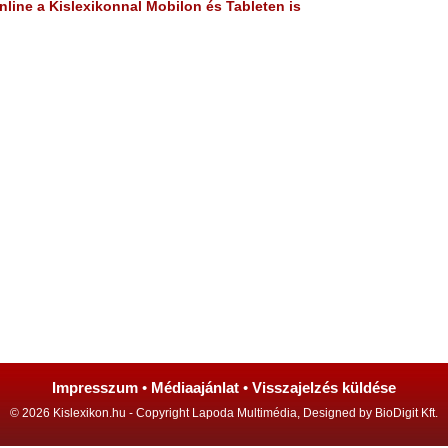
line a Kislexikonnal Mobilon és Tableten is
Impresszum
•
Médiaajánlat
•
Visszajelzés küldése
© 2026 Kislexikon.hu - Copyright Lapoda Multimédia, Designed by BioDigit Kft.