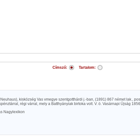
Címszó:
Tartalom:
Neuhaus), kisközség Vas vmegye szentgotthárdi j.-ban, (1891) 867 német lak., post
pénztárral, régi várral, mely a Batthyányiak birtoka volt. V. ö. Vasárnapi Újság 1856.
las Nagylexikon