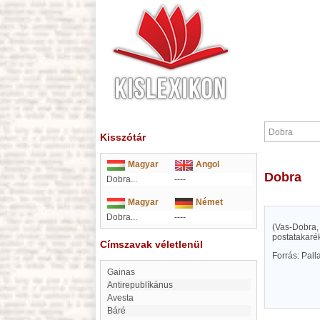
Kisszótár
Magyar
Angol
Dobra
Dobra...
----
Magyar
Német
Dobra...
----
(Vas-Dobra, 
postatakarék
Címszavak véletlenül
Forrás: Pal
Gainas
Antirepublíkánus
Avesta
Báré