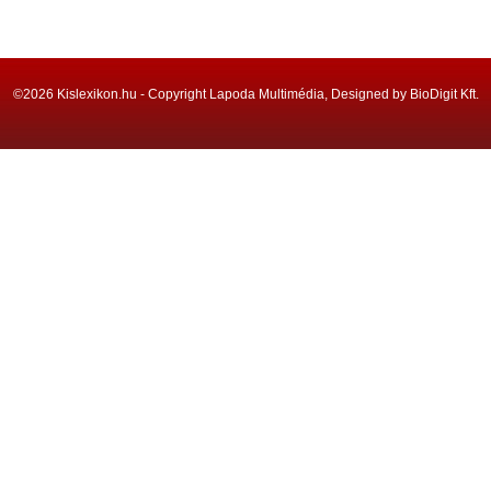
©2026 Kislexikon.hu - Copyright Lapoda Multimédia, Designed by BioDigit Kft.