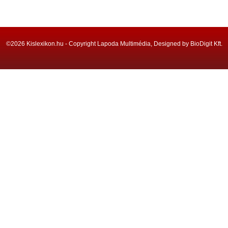
©2026 Kislexikon.hu - Copyright Lapoda Multimédia, Designed by BioDigit Kft.