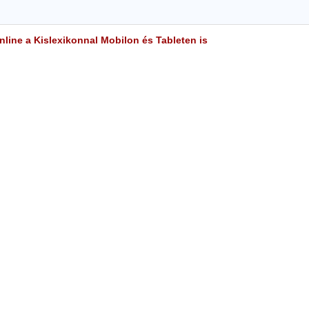
line a Kislexikonnal Mobilon és Tableten is