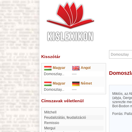
Kisszótár
Magyar
Angol
Domoszl
Domoszlay...
----
Magyar
Német
Domoszlay...
----
Miklós, az 
(atyja, Gerg
Címszavak véletlenül
szerezte me
Bot-Bodon ne
Mitchell
Forrás: Pal
feudalizálás, feudalizáció
Remissio
Mergui