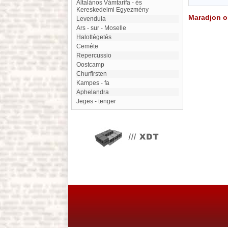
Általános Vámtarifa - és
Kereskedelmi Egyezmény
Maradjon on
Levendula
Ars - sur - Moselle
Halottégetés
Ceméte
Repercussio
Oostcamp
Churfirsten
Kampes - fa
Aphelandra
Jeges - tenger