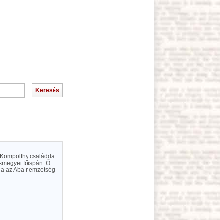
i Kompolthy családdal
vesmegyei főispán. Ő
aha az Aba nemzetség