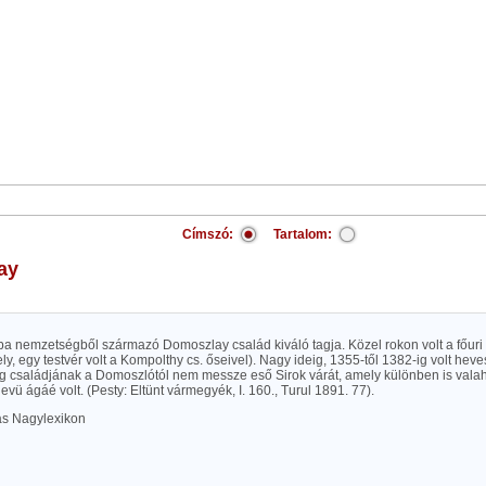
Címszó:
Tartalom:
ay
Aba nemzetségből származó Domoszlay család kiváló tagja. Közel rokon volt a főur
ely, egy testvér volt a Kompolthy cs. őseivel). Nagy ideig, 1355-től 1382-ig volt he
g családjának a Domoszlótól nem messze eső Sirok várát, amely különben is val
vü ágáé volt. (Pesty: Eltünt vármegyék, I. 160., Turul 1891. 77).
las Nagylexikon