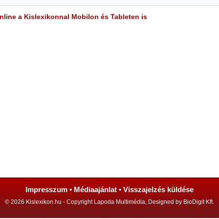
line a Kislexikonnal Mobilon és Tableten is
Impresszum
•
Médiaajánlat
•
Visszajelzés küldése
© 2026 Kislexikon.hu - Copyright Lapoda Multimédia, Designed by BioDigit Kft.