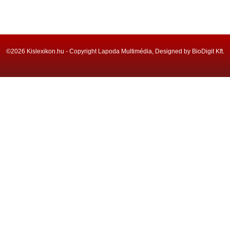
©2026 Kislexikon.hu - Copyright Lapoda Multimédia, Designed by BioDigit Kft.